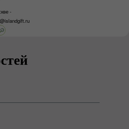
кве -
o@islandgift.ru
стей