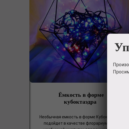
Уп
Произо
Просим
Ёмкость в форме
кубоктаэдра
Необычная емкость в форме Кубоктфэдра,
подойдет в качестве флорариума, или