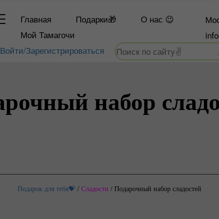
Главная
Подарки🎁
О
нас 😉
Мос
Мой Тамагочи
inf
Войти/Зарегистрироваться
арочный набор сладо
Подарок для тебя💝
/
Сладости
/
Подарочный набор сладостей