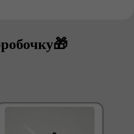
оробочку🎁