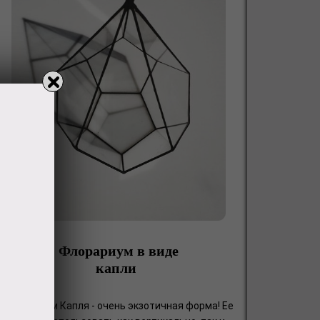
Флорариум в виде
капли
Флорариум Капля - очень экзотичная форма! Ее