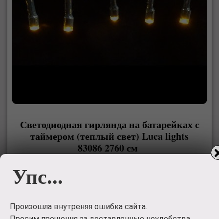
Светодиодная гирлянда на батарейках с
таймером (теплый свет) Luca lights
83086 2760 см
Упс...
Светодиодная гирлянда на батарейках с таймером
(теплый свет) Luca lights 83086 2760 см подходит для
украшения любых объектов. Можно украсить елку, окно
Произошла внутреняя ошибка сайта.
или сервант. Гирлянда работает от батареек, поэтому
пропадает необходимость ставить елочку рядом с
Просим прощения за доставленные неудобства.