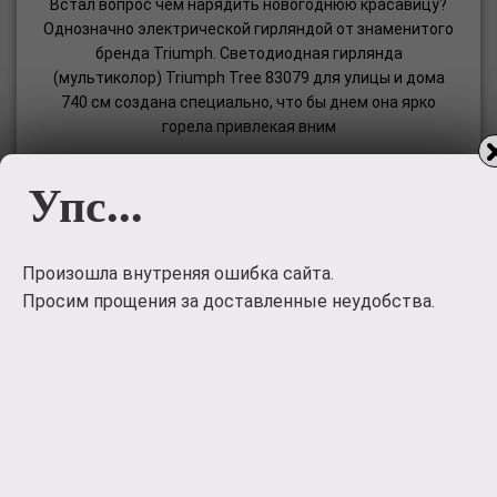
Встал вопрос чем нарядить новогоднюю красавицу?
Однозначно электрической гирляндой от знаменитого
бренда Triumph. Светодиодная гирлянда
(мультиколор) Triumph Tree 83079 для улицы и дома
740 см создана специально, что бы днем она ярко
горела привлекая вним
1900
руб.
Упс...
Заказать
Произошла внутреняя ошибка сайта.
Просим прощения за доставленные неудобства.