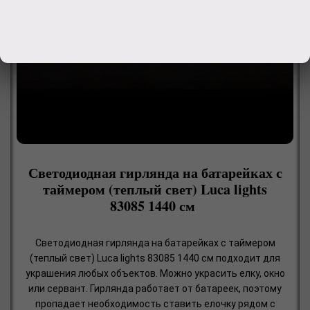
Светодиодная гирлянда на батарейках с
таймером (теплый свет) Luca lights
83085 1440 см
Светодиодная гирлянда на батарейках с таймером
(теплый свет) Luca lights 83085 1440 см подходит для
украшения любых объектов. Можно украсить елку, окно
или сервант. Гирлянда работает от батареек, поэтому
пропадает необходимость ставить елочку рядом с