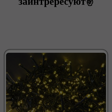
заинтрересуют✌