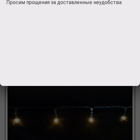
Просим прощения за доставленные неудобства.
пропадает необходимость ставить елочку рядом с
розет
830
руб.
Заказать