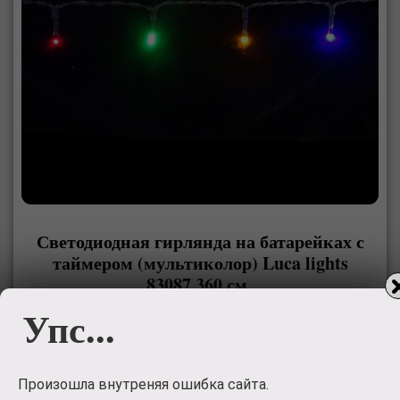
Светодиодная гирлянда на батарейках с
таймером (мультиколор) Luca lights
83087 360 см
Упс...
Светодиодная гирлянда на батарейках с таймером
(мультиколор) Luca lights 83087 360 см подходит для
украшения любых объектов. Можно украсить елку, окно
Произошла внутреняя ошибка сайта.
или сервант. Гирлянда работает от батареек, поэтому