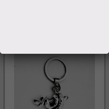
верным другом как для девочки, так и для мальчика.
'Нажми на меня – я дразнюсь!' Игрушка весело
хихикает, высунув язык! Высота 13см
1153
руб.
Заказать