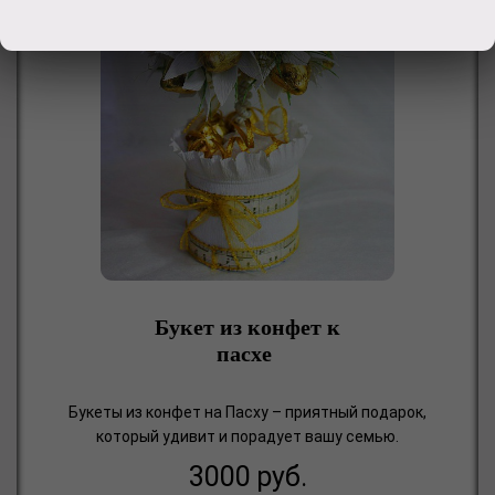
Букет из конфет к
пасхе
Букеты из конфет на Пасху – приятный подарок,
который удивит и порадует вашу семью.
3000
руб.