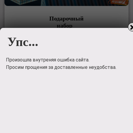
Подарочный
набор
Упс...
Дарите вкусные эмоции пупсикам, рыбкам, зайкам,
маськам и просто дорогим и любимым людям.
650
руб.
Произошла внутреняя ошибка сайта.
Просим прощения за доставленные неудобства.
Заказать