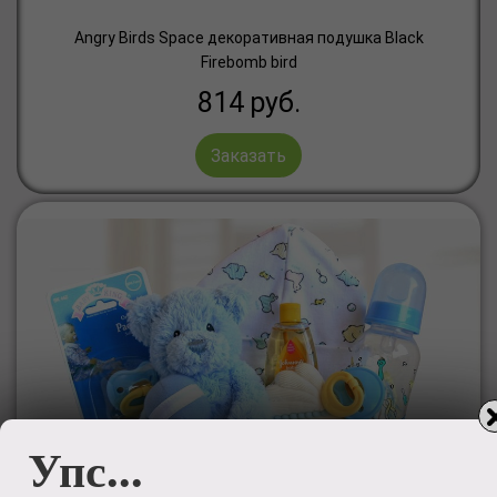
Angry Birds Space декоративная подушка Black
Firebomb bird
814
руб.
Заказать
Упс...