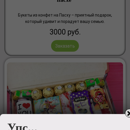
Букеты из конфет на Пасху – приятный подарок,
который удивит и порадует вашу семью.
3000
руб.
Заказать
Упс...