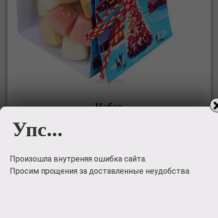
Набор
конфет
Упс...
Набор конфет 'Новогоднее настроение'. Милый
новогодний подарок.
Произошла внутреняя ошибка сайта.
300
руб.
Просим прощения за доставленные неудобства.
Заказать