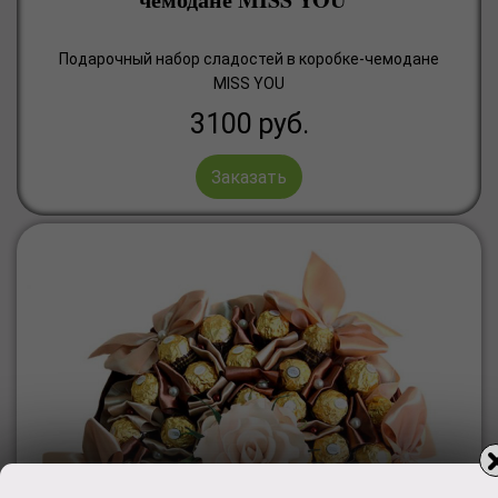
Подарочный набор сладостей в коробке-чемодане
MISS YOU
3100
руб.
Заказать