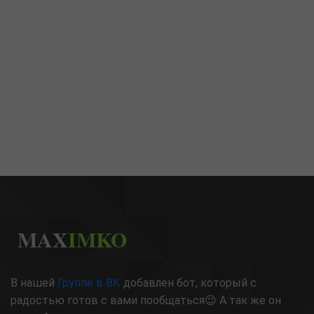
MAX
IMKO
В нашей
Группе в ВК
добавлен бот, который с
радостью готов с вами пообщаться😉 А так же он