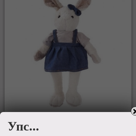
Упс...
Мягкая игрушка Angel Collection Зайка
Мэри 681400