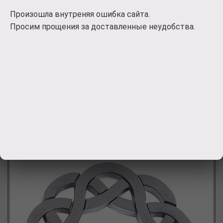
Произошла внутреняя ошибка сайта.
Стильная зайка Мэри понравится и детям, и взрослым!
Просим прощения за доставленные неудобства.
Такую игрушку очень приятно получить в подарок.
Мэри одета в джинсовый сарафан и полосатую
кофточку, а на голове у нее повязан бант. Высота зайки
составляет 23 см. Игрушка сделана из искусственного
меха
1059
руб.
Заказать