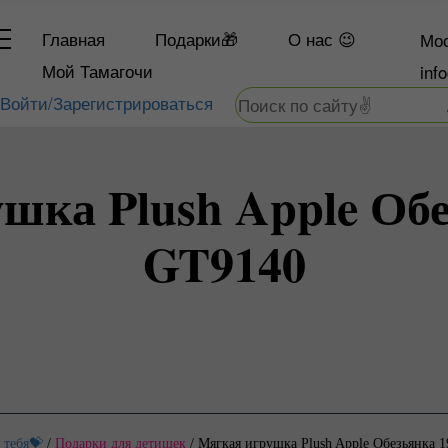
Главная
Подарки🎁
О
нас 😉
Мос
Мой Тамагочи
inf
Войти/Зарегистрироваться
шка Plush Apple Обе
GT9140
 тебя💝
/
Подарки для детишек
/
Мягкая игрушка Plush Apple Обезьянка 