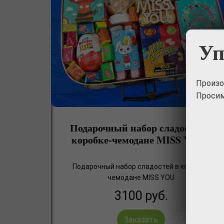
Уп
Произо
Просим
Подарочный набор сладостей в
коробке-чемодане MISS YOU
Подарочный набор сладостей в коробке-
чемодане MISS YOU
3100
руб.
Заказать