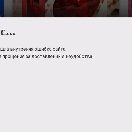
с...
шла внутреняя ошибка сайта.
 прощения за доставленные неудобства.
Леденцы в
игрушке
Леденцы в игрушке 'Тому, кого люблю'
200
руб.
Заказать