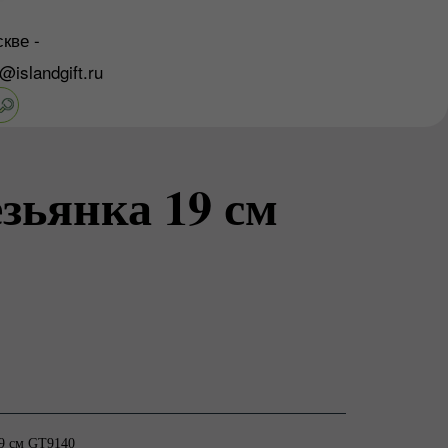
кве -
o@islandgift.ru
зьянка 19 см
19 см GT9140