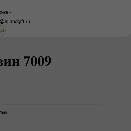
кве -
o@islandgift.ru
вин 7009
7009