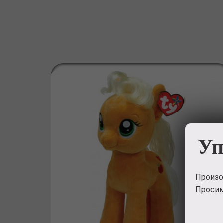
Уп
Произо
Просим