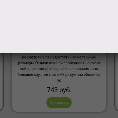
Мягкая игрушка TY Обезьянка
Boo 42166
Мягкая игрушка 'Обезьянка Boo' из серии Teeny
Tys сможет привлечь внимание ребенка, даже
несмотря на свои достаточно маленькие
размеры. Отличительной особенностью этого
забавного зверька являются несоразмерно
большие круглые глаза. Их радужная оболочка
ук
743
руб.
Заказать