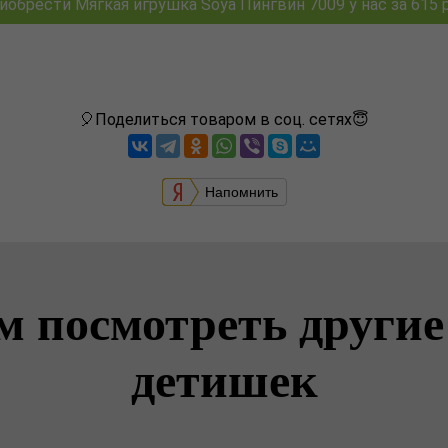
иобрести Мягкая игрушка Soya Пингвин 7009 у нас за 615 р
🎈Поделиться товаром в соц. сетях😇
Напомнить
м посмотреть другие
детишек