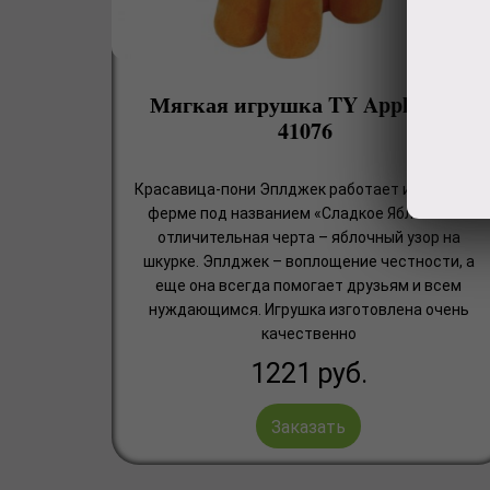
Мягкая игрушка TY Apple Jack
41076
Красавица-пони Эплджек работает и живет на
ферме под названием «Сладкое Яблоко». Ее
отличительная черта – яблочный узор на
шкурке. Эплджек – воплощение честности, а
еще она всегда помогает друзьям и всем
нуждающимся. Игрушка изготовлена очень
качественно
1221
руб.
Заказать