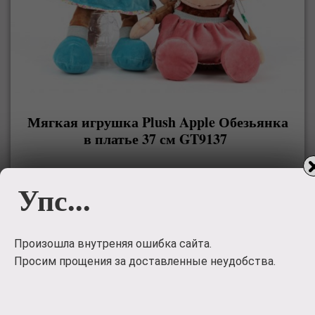
Мягкая игрушка Plush Apple Обезьянка
в платье 37 см GT9137
Очаровательная плюшевая игрушка станет
Упс...
прекрасным подарком для вашего ребенка или
близкого человека. Она изготовлена из качественных
материалов, которые абсолютно безвредны для детей.
Данная модель подарит много сладких снов и хорошее
Произошла внутреняя ошибка сайта.
настроение вам и ваш
Просим прощения за доставленные неудобства.
1201
руб.
Заказать