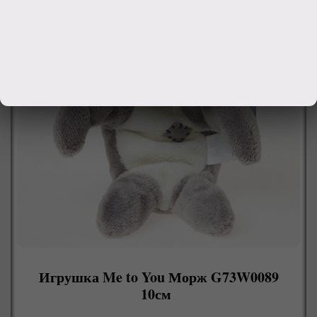
Игрушка Me to You Морж G73W0089
10см