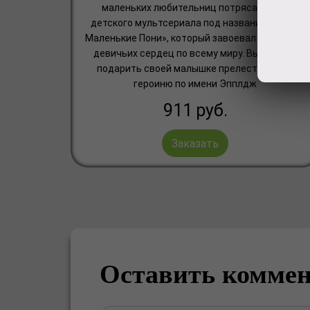
маленьких любительниц потрясающего
детского мультсериала под названием «Мои
Маленькие Пони», который завоевал миллионы
девичьих сердец по всему миру. Вы можете
подарить своей малышке прелестнейшую
героиню по имени Эпплдж
911
руб.
Заказать
Оставить комме