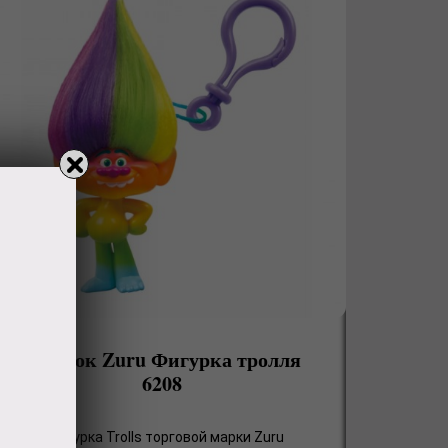
Брелок Zuru Фигурка тролля
6208
Фигурка Trolls торговой марки Zuru