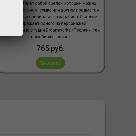
представляет собой брелок, который можно
крепить к ключам, сумке или другим предметам
при помощи специального карабина. Изделие
изображает одного из персонажей
мультфильма студии Dreamworks «Тролли», так
полюбившегося де
765
руб.
Заказать