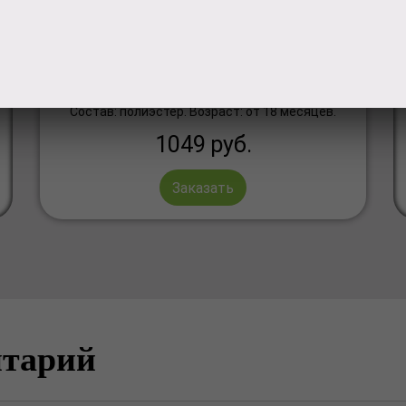
Плюшевый аксессуар Смурфики можно
закрепить с помощью липучек на ремень
безопасности в машине или на ремень от
сумки. И ваш Смурф всегда будет
сопровождать вас в любое путешествие.
Состав: полиэстер. Возраст: от 18 месяцев.
1049
руб.
Заказать
нтарий