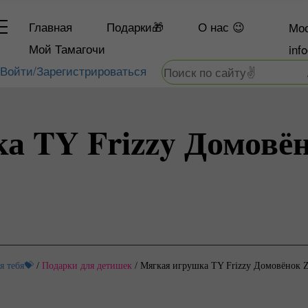
Главная
Подарки🎁
О
нас 😉
Мос
Мой Тамагочи
inf
Войти/Зарегистрироваться
 TY Frizzy Домовён
я тебя💝
/
Подарки для детишек
/
Мягкая игрушка TY Frizzy Домовёнок Z