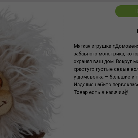
К
Мягкая игрушка «Домовено
забавного монстрика, кото
охранял ваш дом. Вокруг м
«растут» густые седые во
у домовенка — большие и т
Изделие набито первоклас
Товар есть в наличии✌️