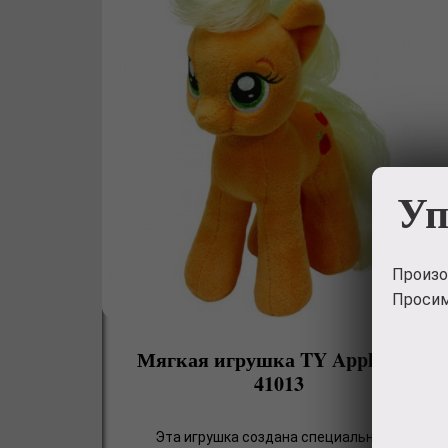
Уп
Произо
Просим
Мягкая игрушка TY Apple Jack
41013
Эта игрушка создана специально для