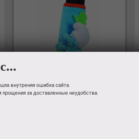
с...
шла внутреняя ошибка сайта.
 прощения за доставленные неудобства.
Мягкая игрушка Jemini
Смурфики Друг путешественника
022163