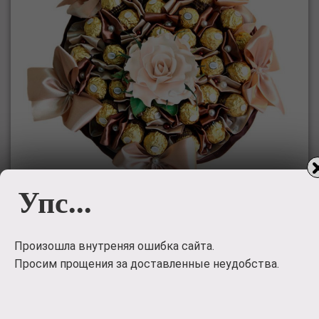
Упс...
Букет из
Произошла внутреняя ошибка сайта.
конфет
Просим прощения за доставленные неудобства.
Букет из конфет 'Миледи'