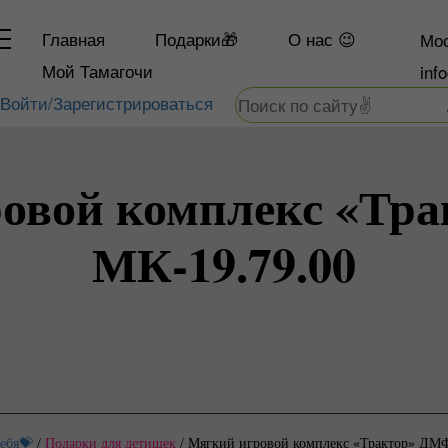
Главная
Подарки🎁
О
нас 😉
Мос
Мой Тамагочи
inf
Войти/Зарегистрироваться
овой комплекс «Тр
МК-19.79.00
тебя💝
/
Подарки для детишек
/
Мягкий игровой комплекс «Трактор» ДМ