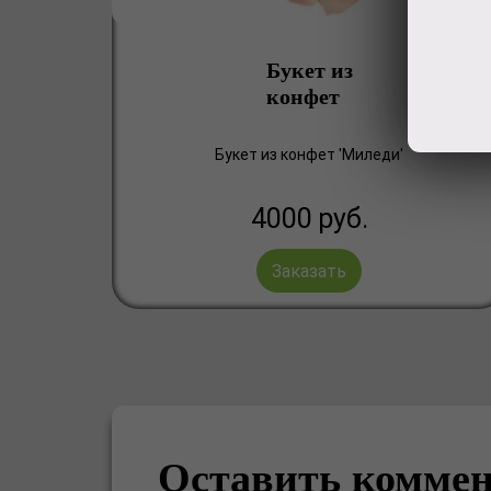
Букет из
конфет
Букет из конфет 'Миледи'
4000
руб.
Заказать
Оставить комме