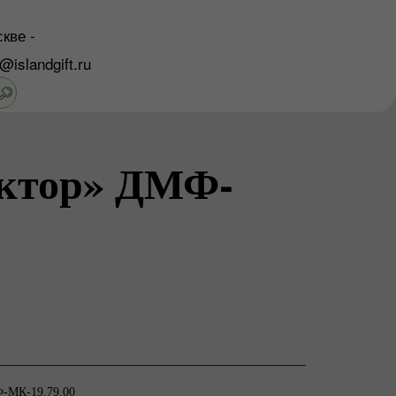
кве -
o@islandgift.ru
актор» ДМФ-
Ф-МК-19.79.00