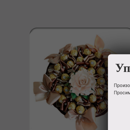
Уп
Произо
Просим