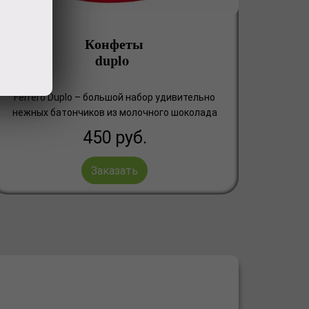
Конфеты
duplo
Ferrero Duplo – большой набор удивительно
нежных батончиков из молочного шоколада
450
руб.
Заказать