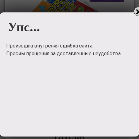
Упс...
Произошла внутреняя ошибка сайта.
Просим прощения за доставленные неудобства.
НАБОР КОНФЕТ "JELLY BELLY BEAN
BOOZLED" (45 ГРАММ+54 ГРАММ+С
РУЛЕТКОЙ)
НАБОР КОНФЕТ 'JELLY BELLY BEAN BOOZLED'. Такие же,
которые вы видели в 'Гарри Поттере'. Очень вкусный и
необычный подарок.
1700
руб.