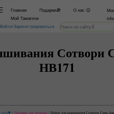
Главная
Подарки🎁
О
нас 😉
Мос
Мой Тамагочи
inf
Войти/Зарегистрироваться
ышивания Сотвори 
НВ171
 тебя💝
/
Подарки для детишек
/
Набор для вышивания Сотвори Сама Ам