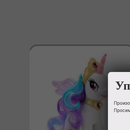
Уп
Произо
Просим