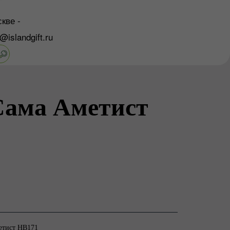
кве -
o@islandgift.ru
Сама Аметист
етист НВ171