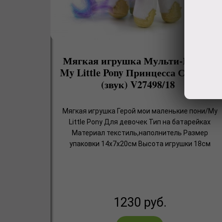
Мягкая игрушка Мульти-Пульти
My Little Pony Принцесса Селестия
(звук) V27498/18
Мягкая игрушка Герой мои маленькие пони/My
Little Pony Для девочек Тип на батарейках
Материал текстиль,наполнитель Размер
упаковки 14х7х20см Высота игрушки 18см
1230
руб.