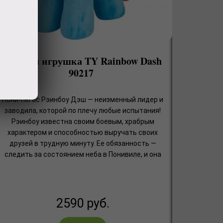
Мягкая игрушка TY Rainbow Dash
90217
Пони-пегас Рэинбоу Дэш — неизменный лидер и
заводила, которой по плечу любые испытания!
Рэинбоу известна своим боевым, храбрым
характером и способностью выручать своих
друзей в трудную минуту. Ее обязанность —
следить за состоянием неба в Понивиле, и она
2590
руб.