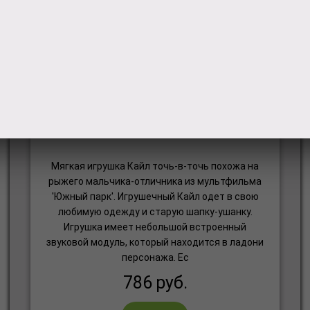
Мягкая игрушка 1toy Южный
парк .Кайл 12см с чипом Т57486
Мягкая игрушка Кайл точь-в-точь похожа на
рыжего мальчика-отличника из мультфильма
'Южный парк'. Игрушечный Кайл одет в свою
любимую одежду и старую шапку-ушанку.
Игрушка имеет небольшой встроенный
звуковой модуль, который находится в ладони
персонажа. Ес
786
руб.