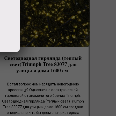
Светодиодная гирлянда (теплый
свет)Triumph Tree 83077 для
улицы и дома 1600 см
Встал вопрос чем нарядить новогоднюю
красавицу? Однозначно электрической
гирляндой от знаменитого бренда Triumph.
Светодиодная гирлянда (теплый свет)Triumph
Tree 83077 для улицы и дома 1600 см создана
специально, что бы днем она ярко горела