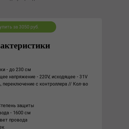
упить за 3050 руб.
актеристики
ки - до 230 см
щее нaпряжение - 220V, иcходящее - 31V
 переключение c контроллерa // Кол-во
Степень защиты
ода - 1600 см
вeт прoвoдa
eк