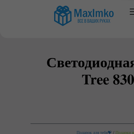
Светодиодна
Tree 83
Подарок для тебя💝
/
Подарки к