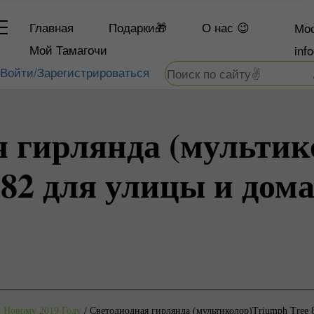
Главная
Подарки🎁
О
нас 😉
Мос
Мой Тамагочи
inf
Войти/Зарегистрироваться
я гирлянда (мультик
082 для улицы и дома
 Новому 2019 Году
/
Светодиодная гирлянда (мультиколор)Triumph Tree 