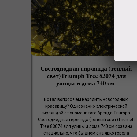
Светодиодная гирлянда (теплый
свет)Triumph Tree 83074 для
улицы и дома 740 см
Встал вопрос чем нарядить новогоднюю
красавицу? Однозначно электрической
гирляндой от знаменитого бренда Triumph.
Светодиодная гирлянда (теплый свет)Triumph
Tree 83074 для улицы и дома 740 см создана
специально, что бы днем она ярко горела