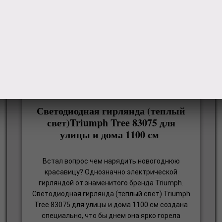
Светодиодная гирлянда (теплый
свет)Triumph Tree 83075 для
улицы и дома 1100 см
Встал вопрос чем нарядить новогоднюю
красавицу? Однозначно электрической
гирляндой от знаменитого бренда Triumph.
Светодиодная гирлянда (теплый свет) Triumph
Tree 83075 для улицы и дома 1100 см создана
специально, что бы днем она ярко горела