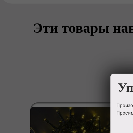
Эти товары нав
Уп
Произо
Просим