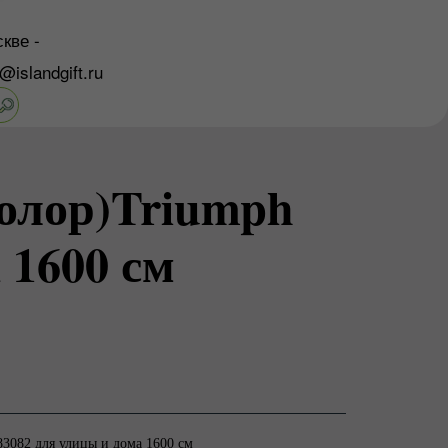
кве -
o@islandgift.ru
олор)Triumph
 1600 см
83082 для улицы и дома 1600 см