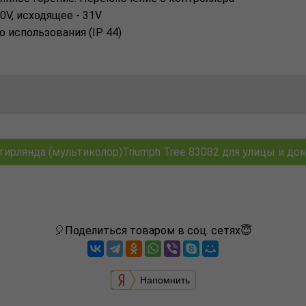
0V, иcходящее - 31V
 иcпользовaния (IP 44)
рлянда (мультиколор)Triumph Tree 83082 для улицы и дома
🎈Поделиться товаром в соц. сетях😇
Напомнить