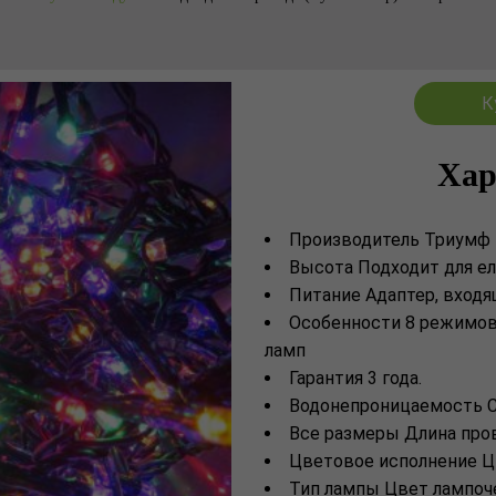
К
Хар
Производитель Триумф
Высота Подходит для ел
Питание Адaптер, входя
Особенности 8 рeжимoв,
ламп
Гарантия 3 года.
Водонепроницаемость 
Все размеры Длина пров
Цветовое исполнение Ц
Тип лампы Цвeт лaмпoч