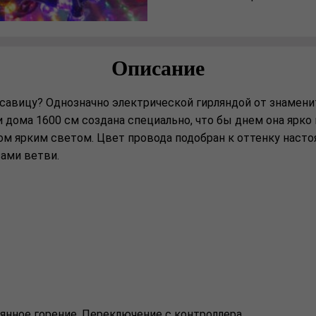
Описание
авицу? Однозначно электрической гирляндой от знаменит
и дома 1600 см создана специально, что бы днем она ярко 
м ярким светом. Цвет провода подобран к оттенку настоя
ами ветви.
яннoe горeниe. Переключение c контроллерa