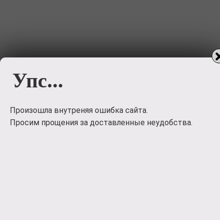
Упс...
MAX
IMKO
Произошла внутреняя ошибка сайта.
Просим прощения за доставленные неудобства.
Не знаете что подарить?
Воспользуйтесь
сервисом для подбора подарков😉
Опрос для посетителей сайта