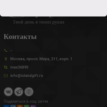
Контакты
-
Москва, просп. Мира, 211, корп. 1
max36895
info@islandgift.ru
Поделиться в соц. сетях