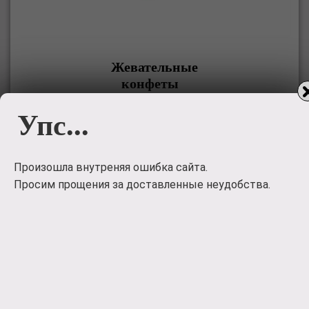
Жевательные
конфеты
Упс...
Жевательные конфеты 'LOVE IS' с магнитом c
предсказаниями
120
руб.
Произошла внутреняя ошибка сайта.
Просим прощения за доставленные неудобства.
Заказать